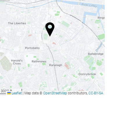
3000 ft
Leaflet
|
Map data ©
OpenStreetMap
contributors,
CC-BY-SA