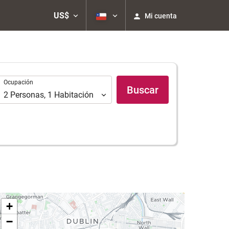
US$
Mi cuenta
Ocupación
Ocupación
Buscar
2
Personas
,
1
Habitación
+
−