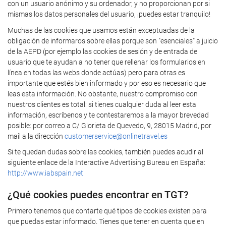
con un usuario anónimo y su ordenador, y no proporcionan por si
mismas los datos personales del usuario, ¡puedes estar tranquilo!
Muchas de las cookies que usamos están exceptuadas de la
obligación de informaros sobre ellas porque son "esenciales" a juicio
de la AEPD (por ejemplo las cookies de sesión y de entrada de
usuario que te ayudan a no tener que rellenar los formularios en
línea en todas las webs donde actúas) pero para otras es
importante que estés bien informado y por eso es necesario que
leas esta información. No obstante, nuestro compromiso con
nuestros clientes es total: si tienes cualquier duda al leer esta
información, escríbenos y te contestaremos a la mayor brevedad
posible: por correo a C/ Glorieta de Quevedo, 9, 28015 Madrid, por
mail a la dirección
customerservice@onlinetravel.es
Si te quedan dudas sobre las cookies, también puedes acudir al
siguiente enlace de la Interactive Advertising Bureau en España:
http://www.iabspain.net
¿Qué cookies puedes encontrar en TGT?
Primero tenemos que contarte qué tipos de cookies existen para
que puedas estar informado. Tienes que tener en cuenta que en