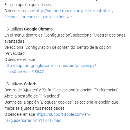
Elige la opción que desees.
O desde el enlace
http://support.mozilla.org/es/kb/habilitar-y-
deshabilitar-cookies-que-los-sitios-we
- Si utilizas
Google Chrome
:
En el menú, dentro de "Configuración", selecciona "Mostrar opciones
avanzadas".
Selecciona "Configuración de contenido" dentro de la opción
"Privacidad".
O desde el enlace
http://support.google.com/chrome/bin/answer.py?
hl=es&answer=95647
- Si utilizas
Safari
:
Dentro de "Ajustes" y "Safari", selecciona la opción "Preferencias"
Abre la pestaña de "Privacidad"
Dentro de la opción "Bloquear cookies", selecciona la opción que
mejor se ajuste a tus necesidades.
O desde el enlace
https://support.apple.com/en-
us/guide/safari/sfri11471/mac