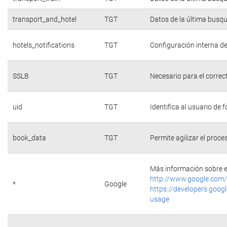
transport_and_hotel
TGT
Datos de la última busq
hotels_notifications
TGT
Configuración interna de
SSLB
TGT
Necesario para el correc
uid
TGT
Identifica al usuario de
book_data
TGT
Permite agilizar el proce
Más información sobre e
http://www.google.com/
*
Google
https://developers.googl
usage