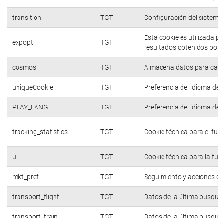
transition
TGT
Configuración del siste
Esta cookie es utilizada
expopt
TGT
resultados obtenidos por
cosmos
TGT
Almacena datos para cate
uniqueCookie
TGT
Preferencia del idioma d
PLAY_LANG
TGT
Preferencia del idioma d
tracking_statistics
TGT
Cookie técnica para el f
u
TGT
Cookie técnica para la f
mkt_pref
TGT
Seguimiento y acciones d
transport_flight
TGT
Datos de la última busq
transport_train
TGT
Datos de la última busq