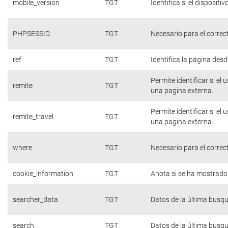
mobile_version
TGT
Identifica si el dispositiv
PHPSESSID
TGT
Necesario para el correc
ref
TGT
Identifica la página desde
Permite identificar si el
remite
TGT
una pagina externa.
Permite identificar si el
remite_travel
TGT
una pagina externa.
where
TGT
Necesario para el correc
cookie_information
TGT
Anota si se ha mostrado e
searcher_data
TGT
Datos de la última busq
search
TGT
Datos de la última busq