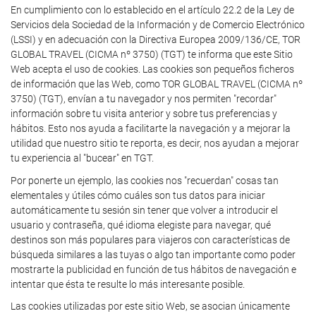
En cumplimiento con lo establecido en el artículo 22.2 de la Ley de
Servicios dela Sociedad de la Información y de Comercio Electrónico
(LSSI) y en adecuación con la Directiva Europea 2009/136/CE, TOR
GLOBAL TRAVEL (CICMA nº 3750) (TGT) te informa que este Sitio
Web acepta el uso de cookies. Las cookies son pequeños ficheros
de información que las Web, como TOR GLOBAL TRAVEL (CICMA nº
3750) (TGT), envían a tu navegador y nos permiten "recordar"
información sobre tu visita anterior y sobre tus preferencias y
hábitos. Esto nos ayuda a facilitarte la navegación y a mejorar la
utilidad que nuestro sitio te reporta, es decir, nos ayudan a mejorar
tu experiencia al "bucear" en TGT.
Por ponerte un ejemplo, las cookies nos "recuerdan" cosas tan
elementales y útiles cómo cuáles son tus datos para iniciar
automáticamente tu sesión sin tener que volver a introducir el
usuario y contraseña, qué idioma elegiste para navegar, qué
destinos son más populares para viajeros con características de
búsqueda similares a las tuyas o algo tan importante como poder
mostrarte la publicidad en función de tus hábitos de navegación e
intentar que ésta te resulte lo más interesante posible.
Las cookies utilizadas por este sitio Web, se asocian únicamente