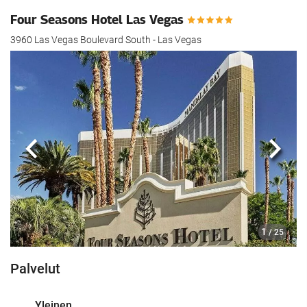
Four Seasons Hotel Las Vegas
3960 Las Vegas Boulevard South - Las Vegas
Edellinen
Seur
1
/ 25
Palvelut
Yleinen