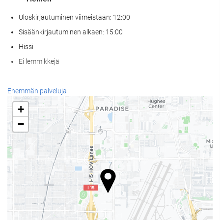
Uloskirjautuminen viimeistään: 12:00
Sisäänkirjautuminen alkaen: 15:00
Hissi
Ei lemmikkejä
Ruoka & juoma
Enemmän palveluja
À la carte -ravintola
+
Baari
−
Paikan päällä sijaitseva kahvila
Wellness
Kylpyläpalvelut
Höyrysauna / turkkilainen sauna
Kuntosali