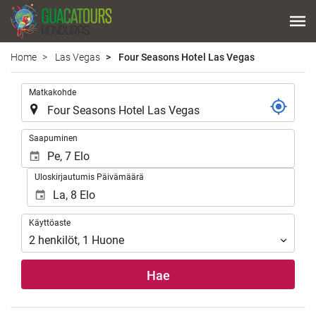
Home
Las Vegas
Four Seasons Hotel Las Vegas
.
Matkakohde
.
Saapuminen
Uloskirjautumis Päivämäärä
Käyttöaste
Käyttöaste
2
henkilöt
,
1
Huone
Hae