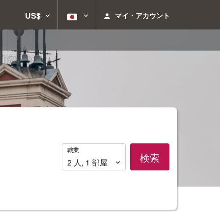
US$
マイ・アカウント
職
職業
検索
業
2
人
,
1
部屋