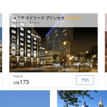
メリア マドリード プリンセサ
マドリード, スペイン
〜から
予約
173
US$