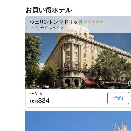
お買い得ホテル
ウェリントン マドリッド
マドリード, スペイン
〜から
予約
334
US$