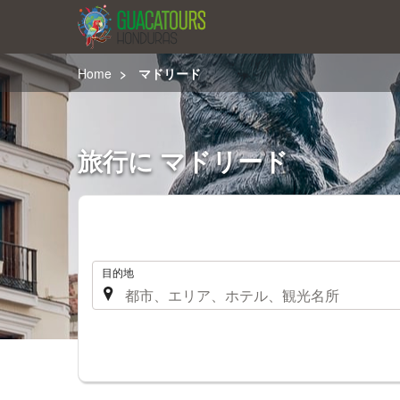
Home
マドリード
旅行に マドリード
.
目的地