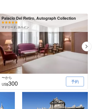
Palacio Del Retiro, Autograph Collection
ウェ
マドリー
マドリード, スペイン
〜から
〜か
予約
300
3
US$
US$