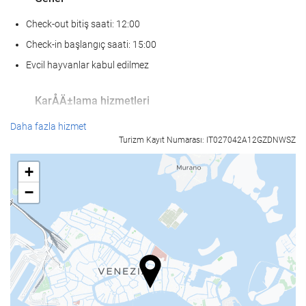
Check-out bitiş saati: 12:00
Check-in başlangıç saati: 15:00
Evcil hayvanlar kabul edilmez
KarÅÄ±lama hizmetleri
24-saat açık resepsiyon
Daha fazla hizmet
Turizm Kayıt Numarası: IT027042A12GZDNWSZ
Bagaj muhafazası
+
Yiyecek ve içecek
−
À la carte restoran
Bar
Ä°Åletme tesisleri
İş Merkezi