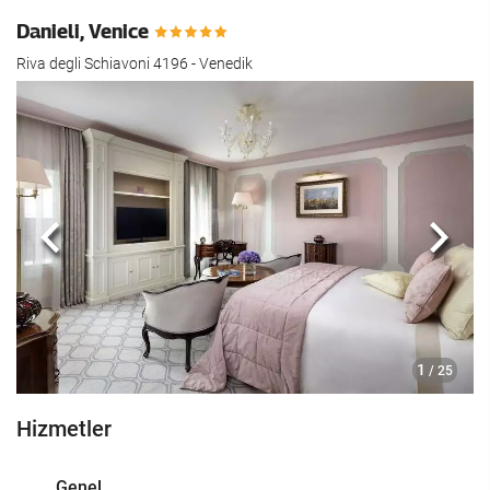
Danieli, Venice
Riva degli Schiavoni 4196 - Venedik
Önceki
Sonra
1
/ 25
Hizmetler
Genel