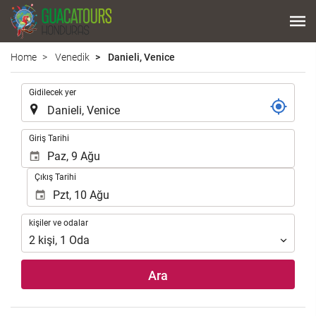
Home
Venedik
Danieli, Venice
.
Gidilecek yer
.
Giriş Tarihi
Çıkış Tarihi
kişiler
kişiler ve odalar
ve
2
kişi
,
1
Oda
odalar
Ara