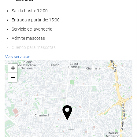
Salida hasta: 12:00
Entrada a partir de: 15:00
Servicio de lavandería
Admite mascotas
Cuenco para mascotas
Aire Acondicionado
Más servicios
Calefacción
+
Ascensor
−
Adaptado para personas con movilidad reducida
Habitaciones No fumadores
Hotel no fumadores
Zona de fumadores
Habitaciones insonorizadas
Comida y bebida