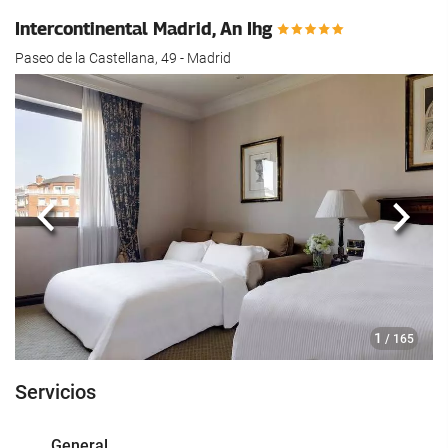
Intercontinental Madrid, An Ihg
Paseo de la Castellana, 49 - Madrid
Anterior
Sigui
1
/ 165
Servicios
General