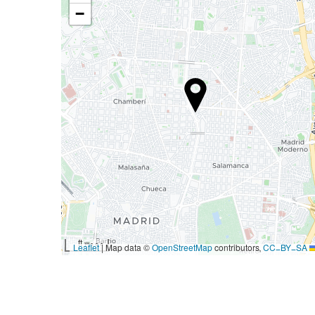
−
3000 ft
|
Map data ©
OpenStreetMap
contributors,
CC-BY-SA
Leaflet