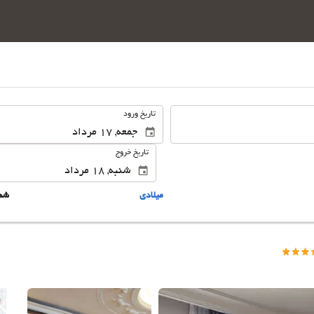
.
تاریخ ورود
تاریخ خروج
ميلادى
شم
این 165 تصویر را ببینید.