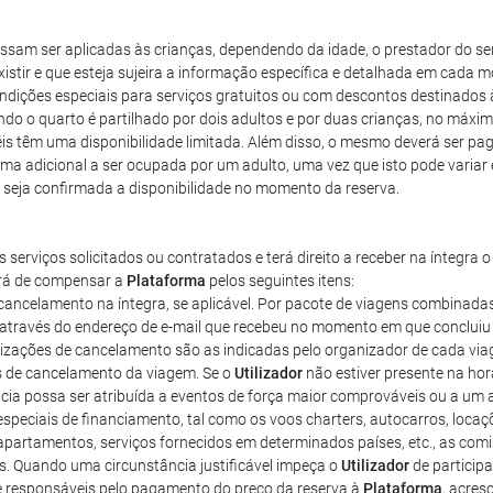
sam ser aplicadas às crianças, dependendo da idade, o prestador do serv
istir e que esteja sujeira a informação específica e detalhada em cada 
ndições especiais para serviços gratuitos ou com descontos destinados 
o quarto é partilhado por dois adultos e por duas crianças, no máximo.
s têm uma disponibilidade limitada. Além disso, o mesmo deverá ser pag
ama adicional a ser ocupada por um adulto, uma vez que isto pode varia
 seja confirmada a disponibilidade no momento da reserva.
erviços solicitados ou contratados e terá direito a receber na íntegra
erá de compensar a
Plataforma
pelos seguintes itens:
e cancelamento na íntegra, se aplicável. Por pacote de viagens combinad
através do endereço de e-mail que recebeu no momento em que concluiu a
lizações de cancelamento são as indicadas pelo organizador de cada via
as de cancelamento da viagem. Se o
Utilizador
não estiver presente na hora
a possa ser atribuída a eventos de força maior comprováveis ou a um ac
especiais de financiamento, tal como os voos charters, autocarros, loc
apartamentos, serviços fornecidos em determinados países, etc., as co
. Quando uma circunstância justificável impeça o
Utilizador
de participa
e responsáveis pelo pagamento do preço da reserva à
Plataforma
, acres