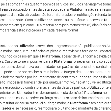
eite pelas companhias que fornecem os serviços incluídos na viagem e tod
tel seja desocupado antes da data acordada, a
Plataforma
não será respo
r que os dias não utilizados não foram faturados. A notificação referida t
lamento de hotel: Caso o
Utilizador
cancele ou modifique a reserva, o
Util
 momento em que concluiu a reserva com pelo menos três (3) dias úteis 
omparência estão indicadas em cada reserva formal.
ntratados ao
Utilizador
através dos programas que são publicados no Sit
a maior, isto é, circunstâncias atípicas e imprevisíveis fora do seu con
incluindo os casos em que a
Plataforma
, apesar de atuar com a devida di
s. Caso se torne impossível para a
Plataforma
fornecer um serviço após
iço por outro de natureza ou qualidade comparável, de rescindir o contrat
 ou pode optar por receber o reembolso na íntegra de todos os montante
irão indemnizações por incumprimento de contrato quando tal impossibili
 foi impossível fornecer. Se, por qualquer motivo, não atribuível ao
Utili
 a execução do contrato, mas antes da data de partida, o
Utilizador
ter
nterior e o
Utilizador
tem de comunicar esta decisão à
Plataforma
no pr
sultar de causa razoável ou força maior. Em caso de incumprimento ou 
o resultar de causa razoável ou força maior, a
Plataforma
escolherá outr
ilizador
e, se necessário, reembolsará o último pelo montante da diferenç