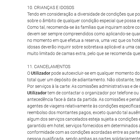
10. CRIANÇAS E IDOSOS
Tendo em consideração a diversidade de condições que pos
sobre o âmbito de qualquer condição especial que possa ex
Como tal, recomenda-se às famílias que inquiram sobre co
devem ser sempre compreendidos como aplicando-se quando 
no momento em que efetua a reserva, uma vez que os hotéi
idosas deverão inquirir sobre sobretaxa aplicável a uma c
muito limitado de camas extra, pelo que se recomenda que
11. CANCELAMENTOS
O
Utilizador
pode autoexcluir-se em qualquer momento dos s
total quer um depósito de adiantamento. Não obstante, t
Por serviços à la carte: As comissões administrativas e d
Utilizador
tem de contactar o organizador por telefone ou 
antecedência face à data da partida. As comissões e pena
agentes de viagens relativamente às condições específic
reembolso dos montantes pagos, exceto quando tal ausênci
algum dos serviços cancelados esteja sujeita a condições 
garantido em hotel, serviços fornecidos em determinados 
conformidade com as condições acordadas entre as partes
pessoa qualificada, sendo ambas as partes solidariament