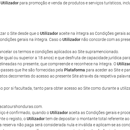
o
Utilizador
para promoção e venda de produtos e serviços turísticos, inclu
lizar o Site desde que o
Utilizador
aceite na íntegra as Condições gerais aq
ondições gerais na íntegra. Caso o
Utilizador
não concorde com as present
u cancelar os termos e condições aplicados ao Site supramencionado.
ade igual ou superior a 18 anos) e que desfruta de capacidade jurídica pa
delineadas no presente, que compreende e reconhece na íntegra. O
Utiliza
-passes que lhe são fornecidas pela
Plataforma
para aceder ao Site e par
tos decorrentes do acesso ao presente Site através da respetiva palavr
 por si facultada, tanto para obter acesso ao Site como durante a utili
guacatourshonduras.com.
iço é confirmado, quando o
Utilizador
aceita as Condições gerais e pro
nte o registo, o
Utilizador
tem de depositar o montante total referente a
 reserva não paga será considerada nula e inválida e aplicam-se as con