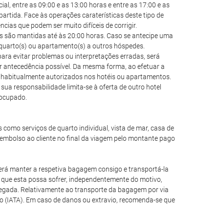
l, entre as 09:00 e as 13:00 horas e entre as 17:00 e as
partida. Face às operações caraterísticas deste tipo de
as que podem ser muito difíceis de corrigir.
vas são mantidas até às 20:00 horas. Caso se antecipe uma
) quarto(s) ou apartamento(s) a outros hóspedes.
ara evitar problemas ou interpretações erradas, será
r antecedência possível. Da mesma forma, ao efetuar a
o habitualmente autorizados nos hotéis ou apartamentos.
sua responsabilidade limita-se à oferta de outro hotel
e ocupado.
is como serviços de quarto individual, vista de mar, casa de
mbolso ao cliente no final da viagem pelo montante pago
rá manter a respetiva bagagem consigo e transportá-la
que esta possa sofrer, independentemente do motivo,
egada. Relativamente ao transporte da bagagem por via
o (IATA). Em caso de danos ou extravio, recomenda-se que