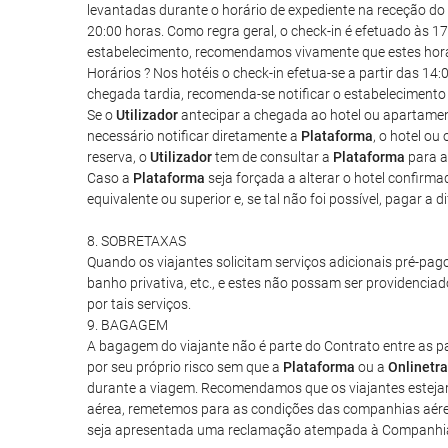
levantadas durante o horário de expediente na receção do 
20:00 horas. Como regra geral, o check-in é efetuado às 17
estabelecimento, recomendamos vivamente que estes horári
Horários ? Nos hotéis o check-in efetua-se a partir das 1
chegada tardia, recomenda-se notificar o estabelecimento 
Se o
Utilizador
antecipar a chegada ao hotel ou apartament
necessário notificar diretamente a
Plataforma
, o hotel o
reserva, o
Utilizador
tem de consultar a
Plataforma
para a
Caso a
Plataforma
seja forçada a alterar o hotel confirma
equivalente ou superior e, se tal não foi possível, pagar a
8. SOBRETAXAS
Quando os viajantes solicitam serviços adicionais pré-pa
banho privativa, etc., e estes não possam ser providenciad
por tais serviços.
9. BAGAGEM
A bagagem do viajante não é parte do Contrato entre as par
por seu próprio risco sem que a
Plataforma
ou a
Onlinetra
durante a viagem. Recomendamos que os viajantes esteja
aérea, remetemos para as condições das companhias aérea
seja apresentada uma reclamação atempada à Companhia