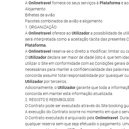
A
Onlinetravel
fornece os seus serviços à
Plataforma
e a
Alojamento
Bilhetes de avião
Pacotes combinados de avião e alojamento
1. ORGANIZAÇÃO
A
Onlinetravel
oferece ao
Utilizador
a possibilidade de uti
será interpretada como a aceitação tácita das presentes C
Plataforma
.
A
Onlinetravel
reserva-se o direito a modificar, limitar o
O
Utilizador
declara ser maior de idade (isto é, que tem id
utilizar o Site em conformidade com as Condições gerais 
necessárias para manter a confidencialidade das palavras
concorda assumir total responsabilidade por quaisquer cus
Utilizador
por terceiros.
Adicionalmente, o
Utilizador
garante que toda a informação
concorda em manter esta informação atualizada.
2. REGISTO E REEMBOLSOS
O Contrato pode ser executado através do Site booking.
A execução do Contrato ocorre no momento em que o serv
O Contrato executado é arquivado pela
Onlinetravel
. Dura
qualquer reserva sem que seja efetuado o pagamento. Uma