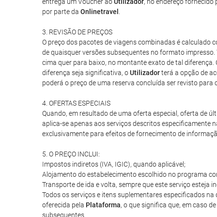
entrega um Voucher ao
Utilizador
, no endereço fornecido 
por parte da
Onlinetravel
.
3. REVISÃO DE PREÇOS
O preço dos pacotes de viagens combinadas é calculado co
de quaisquer versões subsequentes no formato impresso. 
cima quer para baixo, no montante exato de tal diferença.
diferença seja significativa, o
Utilizador
terá a opção de ac
poderá o preço de uma reserva concluída ser revisto para c
4. OFERTAS ESPECIAIS
Quando, em resultado de uma oferta especial, oferta de ú
aplica-se apenas aos serviços descritos especificamente na
exclusivamente para efeitos de fornecimento de informação
5. O PREÇO INCLUI:
Impostos indiretos (IVA, IGIC), quando aplicável;
Alojamento do estabelecimento escolhido no programa con
Transporte de ida e volta, sempre que este serviço esteja 
Todos os serviços e itens suplementares especificados 
oferecida pela
Plataforma
, o que significa que, em caso d
subsequentes.