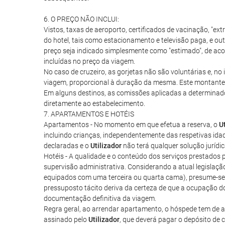
6. O PREÇO NÃO INCLUI:
Vistos, taxas de aeroporto, certificados de vacinação, "ext
do hotel, tais como estacionamento e televisão paga, e ou
preço seja indicado simplesmente como "estimado", de acor
incluídas no preço da viagem.
No caso de cruzeiro, as gorjetas não são voluntárias e, n
viagem, proporcional à duração da mesma. Este montante, q
Em alguns destinos, as comissões aplicadas a determinado
diretamente ao estabelecimento.
7. APARTAMENTOS E HOTÉIS
Apartamentos - No momento em que efetua a reserva, o
U
incluindo crianças, independentemente das respetivas ida
declaradas e o
Utilizador
não terá qualquer solução jurídi
Hotéis - A qualidade e o conteúdo dos serviços prestados p
supervisão administrativa. Considerando a atual legislaçã
equipados com uma terceira ou quarta cama), presume-se 
pressuposto tácito deriva da certeza de que a ocupação d
documentação definitiva da viagem.
Regra geral, ao arrendar apartamento, o hóspede tem de ass
assinado pelo
Utilizador
, que deverá pagar o depósito de