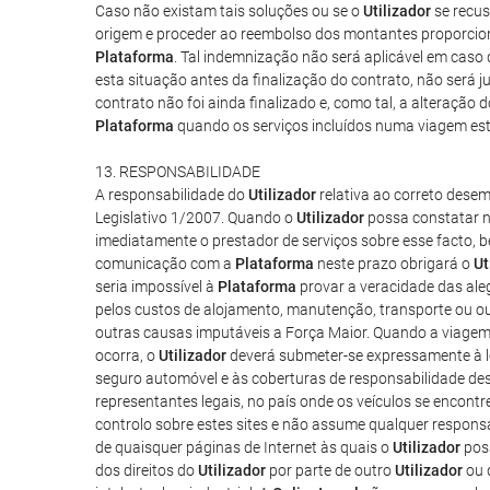
Caso não existam tais soluções ou se o
Utilizador
se recus
origem e proceder ao reembolso dos montantes proporcion
Plataforma
. Tal indemnização não será aplicável em caso 
esta situação antes da finalização do contrato, não será
contrato não foi ainda finalizado e, como tal, a alteraçã
Plataforma
quando os serviços incluídos numa viagem esti
13. RESPONSABILIDADE
A responsabilidade do
Utilizador
relativa ao correto dese
Legislativo 1/2007. Quando o
Utilizador
possa constatar na
imediatamente o prestador de serviços sobre esse facto, 
comunicação com a
Plataforma
neste prazo obrigará o
Ut
seria impossível à
Plataforma
provar a veracidade das ale
pelos custos de alojamento, manutenção, transporte ou ou
outras causas imputáveis a Força Maior. Quando a viagem 
ocorra, o
Utilizador
deverá submeter-se expressamente à legi
seguro automóvel e às coberturas de responsabilidade des
representantes legais, no país onde os veículos se encontre
controlo sobre estes sites e não assume qualquer respon
de quaisquer páginas de Internet às quais o
Utilizador
poss
dos direitos do
Utilizador
por parte de outro
Utilizador
ou d