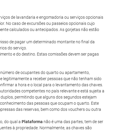
 serviços de lavandaria e engomadoria ou serviços opcionais
ior. No caso de excursões ou passeios opcionais cujo
mente calculados ou antecipados. As gorjetas não estão
romisso de pagar um determinado montante no final da
ios do serviço.
cimento e do destino. Estas comissões devem ser pagas
 o número de ocupantes do quarto ou apartamento,
e legitimamente a receber pessoas que não tenham sido
nfirmar a hora e o local para o levantamento das chaves.
autoridades competentes no país relevante e está sujeita a
ou duplos, permitindo que alguns dos segundos estejam
o conhecimento das pessoas que ocupam o quarto. Este
 impressas das reservas, bem como dos vouchers ou outra
o, do qual a
Plataforma
não é uma das partes, tem de ser
equentes à propriedade. Normalmente, as chaves são