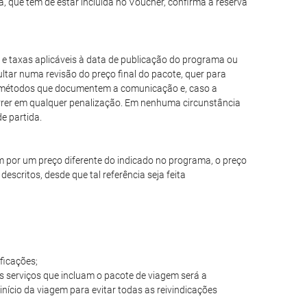
a, que tem de estar incluída no Voucher, confirma a reserva
 e taxas aplicáveis à data de publicação do programa ou
ar numa revisão do preço final do pacote, quer para
ros métodos que documentem a comunicação e, caso a
orrer em qualquer penalização. Em nenhuma circunstância
e partida.
m por um preço diferente do indicado no programa, o preço
escritos, desde que tal referência seja feita
ficações;
os serviços que incluam o pacote de viagem será a
início da viagem para evitar todas as reivindicações