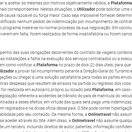
ar a aceitar as mesmas por motivos objetivamente válidos, a
Plataforma
ais correspondentes. Nestas situações, o
Utilizador
pode solicitar uma
de causa razoável ou força maior. Caso seja impossível fornecer determi
 justificado nenhum pedido de indemnização por incumprimento de contra
o do programa insere-se no normal processo da sua negociação. Em conclu
verem em falta, forem realizados de forma insatisfatória ou forem cance
mpenho das suas obrigações decorrentes do contrato de viagens combina
s instalações a falha na execução dos serviços contratados ou a execuç
bem como notificar a
Plataforma
no prazo de dois (2) dias úteis, para qu
ilizador
a provar tal incumprimento perante a Direção-Geral do Turismo e
gações ou chegar a uma solução satisfatória para todas as partes envo
tras despesas que resultem de atrasos na partida ou regresso dos voos 
for realizada em autocarro próprio ou locado pela
Plataforma
, em caso
slação referente a acidentes de trânsito do país de matrícula do veículo 
tinadas a esses efeitos, em virtude das quais será paga uma indemnizaçã
m registados e na divisa oficia desse país. O Site pode conter hiperligaçõ
sabilidade pelo seu conteúdo. Da mesma forma, a
Onlinetravel
não assume
a aceder através do Site. Além disso, a
Onlinetravel
não assume qualque
e um terceiro, incluindo direitos de autor, patentes, informação confidenc