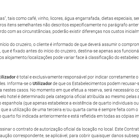
ras", tais como café, vinho, licores, água engarrafada, dietas especiais,
tros itens semelhantes não descritos especificamente no parágrafo anter
do com as circunstâncias, poderão existir diferenças nos custos inicial
o início do cruzeiro, o cliente é informado de que deverá assumir o comp
ue é fixado antes do início do cruzeiro, destina-se apenas aos funcionár
s alojamento/localizações pode variar face à classificação do estabele
tilizador
é total e exclusivamente responsável por indicar corretamente
des. Informa-se o
Utilizador
de que os Estabelecimentos podem recusar-s
ca nestes casos. No momento em que efetua a reserva, será necessário co
elo hotel é determinado pela categoria oficial atribuída ao mesmo pelas 
o espanhola (que apenas estabelece a existência de quarto individuais 
que a utilização de uma terceira e/ou quarta cama é sempre feita com 
o quarto foi indicada anteriormente e está refletida em todas as cópias
inar o contrato de autorização oficial da locação no local. Este Contrat
 caução correspondente, se aplicável, para cobrir quaisquer danos subs