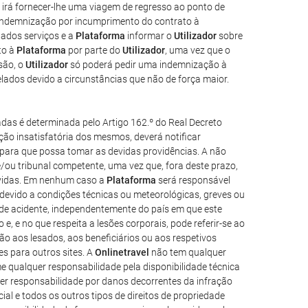
irá fornecer-lhe uma viagem de regresso ao ponto de
 indemnização por incumprimento do contrato à
nados serviços e a
Plataforma
informar o
Utilizador
sobre
to à
Plataforma
por parte do
Utilizador
, uma vez que o
são, o
Utilizador
só poderá pedir uma indemnização à
lados devido a circunstâncias que não de força maior.
das é determinada pelo Artigo 162.º do Real Decreto
ão insatisfatória dos mesmos, deverá notificar
e para que possa tomar as devidas providências. A não
/ou tribunal competente, uma vez que, fora deste prazo,
lvidas. Em nenhum caso a
Plataforma
será responsável
devido a condições técnicas ou meteorológicas, greves ou
 de acidente, independentemente do país em que este
e, e no que respeita a lesões corporais, pode referir-se ao
o aos lesados, aos beneficiários ou aos respetivos
es para outros sites. A
Onlinetravel
não tem qualquer
 qualquer responsabilidade pela disponibilidade técnica
r responsabilidade por danos decorrentes da infração
ial e todos os outros tipos de direitos de propriedade