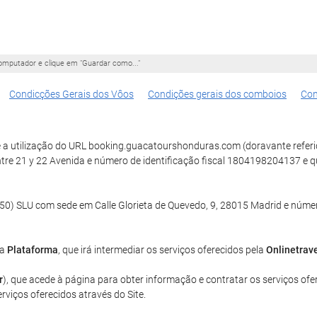
omputador e clique em "Guardar como..."
Condicções Gerais dos Vôos
Condições gerais dos comboios
Con
e a utilização do URL booking.guacatourshonduras.com (doravante referi
ntre 21 y 22 Avenida e número de identificação fiscal 1804198204137 e 
) SLU com sede em Calle Glorieta de Quevedo, 9, 28015 Madrid e número
 a
Plataforma
, que irá intermediar os serviços oferecidos pela
Onlinetrav
r
), que acede à página para obter informação e contratar os serviços ofe
erviços oferecidos através do Site.