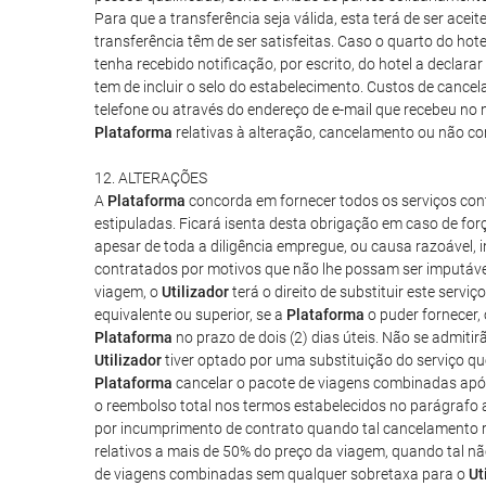
Para que a transferência seja válida, esta terá de ser ac
transferência têm de ser satisfeitas. Caso o quarto do ho
tenha recebido notificação, por escrito, do hotel a declara
tem de incluir o selo do estabelecimento. Custos de cance
telefone ou através do endereço de e-mail que recebeu no
Plataforma
relativas à alteração, cancelamento ou não c
12. ALTERAÇÕES
A
Plataforma
concorda em fornecer todos os serviços co
estipuladas. Ficará isenta desta obrigação em caso de forç
apesar de toda a diligência empregue, ou causa razoável, 
contratados por motivos que não lhe possam ser imputávei
viagem, o
Utilizador
terá o direito de substituir este serv
equivalente ou superior, se a
Plataforma
o puder fornecer,
Plataforma
no prazo de dois (2) dias úteis. Não se admit
Utilizador
tiver optado por uma substituição do serviço que
Plataforma
cancelar o pacote de viagens combinadas após
o reembolso total nos termos estabelecidos no parágrafo a
por incumprimento de contrato quando tal cancelamento re
relativos a mais de 50% do preço da viagem, quando tal nã
de viagens combinadas sem qualquer sobretaxa para o
Ut