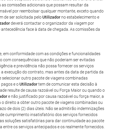
as as comissões adicionais que possam resultar da
nsável por reembolsar qualquer montante, exceto quando
em de ser solicitada pelo
Utilizador
no estabelecimento e
izador
deverá contactar o organizador da viagem por
de antecedência face à data de chegada. As comissões da
e, em conformidade com as condições e funcionalidades
trolo com consequências que não poderiam ser evitadas
ligência e previdência não possa fornecer os serviços
 a execução do contrato, mas antes da data de partida da
o e selecionar outro pacote de viagens combinadas
s pagos e o
Utilizador
tem de comunicar esta decisão à
dade resulte de causa razoável ou Força Maior ou quando o
zador
e não justificado por causa razoável ou força maior, a
á o direito a obter outro pacote de viagens combinadas ou
azo de dois (2) dias úteis. Não se admitirão indemnizações
de cumprimento insatisfatório dos serviços fornecidos
as soluções satisfatórias para dar continuidade ao pacote
a entre os serviços antecipados e os realmente fornecidos.