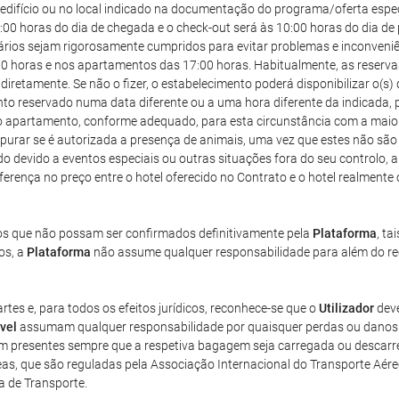
edifício ou no local indicado na documentação do programa/oferta especia
:00 horas do dia de chegada e o check-out será às 10:00 horas do dia de 
os sejam rigorosamente cumpridos para evitar problemas e inconveniênci
4:00 horas e nos apartamentos das 17:00 horas. Habitualmente, as reser
diretamente. Se não o fizer, o estabelecimento poderá disponibilizar o(s
o reservado numa data diferente ou a uma hora diferente da indicada, p
u o apartamento, conforme adequado, para esta circunstância com a maio
purar se é autorizada a presença de animais, uma vez que estes não sã
do devido a eventos especiais ou outras situações fora do seu controlo, a 
 diferença no preço entre o hotel oferecido no Contrato e o hotel realment
gos que não possam ser confirmados definitivamente pela
Plataforma
, ta
os, a
Plataforma
não assume qualquer responsabilidade para além do ree
tes e, para todos os efeitos jurídicos, reconhece-se que o
Utilizador
deve
vel
assumam qualquer responsabilidade por quaisquer perdas ou danos 
m presentes sempre que a respetiva bagagem seja carregada ou descarr
s, que são reguladas pela Associação Internacional do Transporte Aére
 de Transporte.