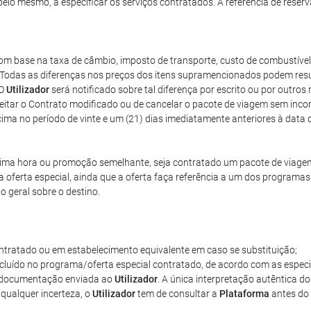
pelo mesmo, a especificar os serviços contratados. A referência de reserv
m base na taxa de câmbio, imposto de transporte, custo de combustível
Todas as diferenças nos preços dos itens supramencionados podem result
 O
Utilizador
será notificado sobre tal diferença por escrito ou por out
eitar o Contrato modificado ou de cancelar o pacote de viagem sem inc
ima no período de vinte e um (21) dias imediatamente anteriores à data d
ltima hora ou promoção semelhante, seja contratado um pacote de viage
 oferta especial, ainda que a oferta faça referência a um dos programas d
 geral sobre o destino.
tratado ou em estabelecimento equivalente em caso se substituição;
incluído no programa/oferta especial contratado, de acordo com as especi
na documentação enviada ao
Utilizador
. A única interpretação autêntica d
e qualquer incerteza, o
Utilizador
tem de consultar a
Plataforma
antes do 