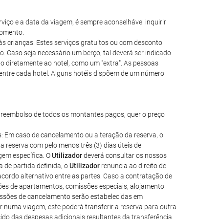
iço e a data da viagem, é sempre aconselhável inquirir
momento.
às crianças. Estes serviços gratuitos ou com desconto
 Caso seja necessário um berço, tal deverá ser indicado
o diretamente ao hotel, como um "extra". As pessoas
r entre cada hotel. Alguns hotéis dispõem de um número
 o reembolso de todos os montantes pagos, quer o preço
as: Em caso de cancelamento ou alteração da reserva, o
 reserva com pelo menos três (3) dias úteis de
gem específica. O
Utilizador
deverá consultar os nossos
 de partida definida, o
Utilizador
renuncia ao direito de
ordo alternativo entre as partes. Caso a contratação de
ações de apartamentos, comissões especiais, alojamento
missões de cancelamento serão estabelecidas em
r numa viagem, este poderá transferir a reserva para outra
cido das despesas adicionais resultantes da transferência.