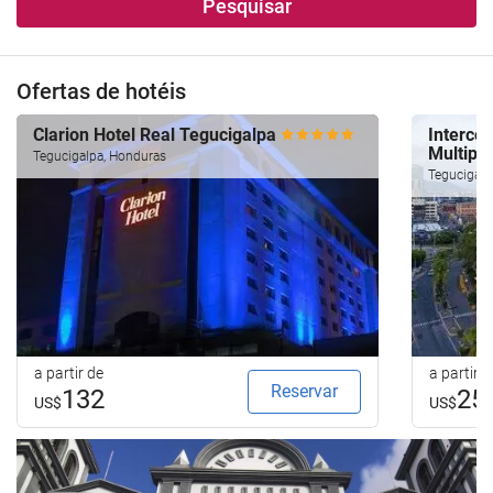
Pesquisar
Ofertas de hotéis
Clarion Hotel Real Tegucigalpa
Intercon
Multipla
Tegucigalpa, Honduras
Tegucigalp
a partir de
a partir d
Reservar
132
25
US$
US$