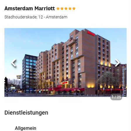
Amsterdam Marriott
Stadhouderskade, 12 - Amsterdam
Zurück
Näch
1
/ 25
Dienstleistungen
Allgemein