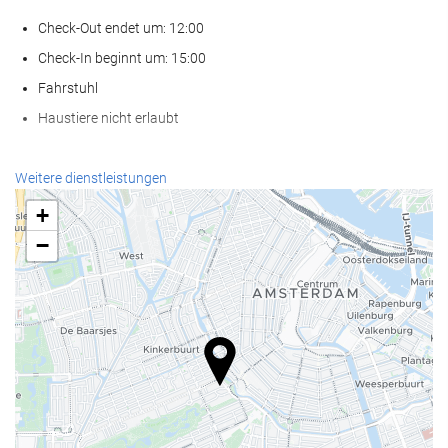
Check-Out endet um: 12:00
Check-In beginnt um: 15:00
Fahrstuhl
Haustiere nicht erlaubt
Empfangsdienste
Weitere dienstleistungen
24-Stunden-Rezeption
+
Gepäckaufbewahrung
−
Nahrungsmittel und Getränke
À-la-carte-Restaurant
Bar
Geschäftseinrichtungen
Geschäftszentrum