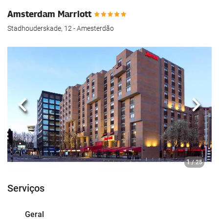
Amsterdam Marriott
Stadhouderskade, 12 - Amesterdão
Anterior
Segui
1
/ 25
Serviços
Geral