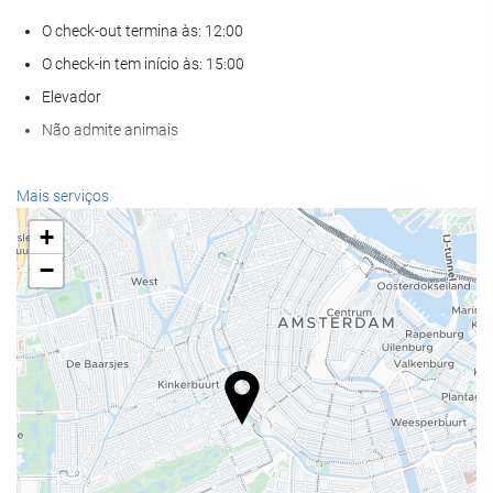
O check-out termina às: 12:00
O check-in tem início às: 15:00
Elevador
Não admite animais
Serviços de receção
Mais serviços
Recepção 24 horas
+
Depósito de bagagens
−
Alimentação e bebidas
Restaurante à la carte
Bar
Instalações de negócios
Centro de Negócios