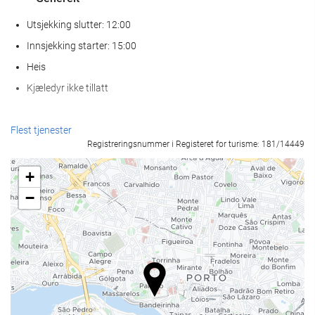
Utsjekking slutter: 12:00
Innsjekking starter: 15:00
Heis
Kjæledyr ikke tillatt
Velvære
Flest tjenester
Registreringsnummer i Registeret for turisme: 181/14449
Spa
Dampbad
+
Badstue
−
Treningsrom
Mat og Drikke
À la carte-restaurant
Bar