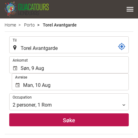
Home
Porto
Torel Avantgarde
.
Til
.
Ankomst
Avreise
Occupation
Occupation
2
personer
,
1
Rom
Søke