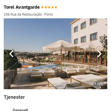
Torel Avantgarde
336 Rua da Restauração - Porto
Forrige
Nest
1
/ 25
Tjenester
Generelt