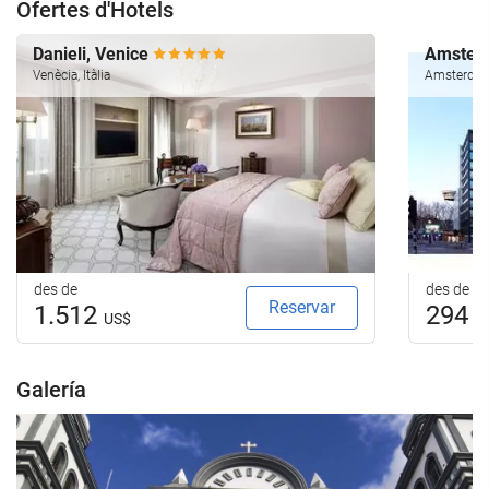
Ofertes d'Hotels
Danieli, Venice
Amsterd
Venècia, Itàlia
Amsterdam,
des de
des de
Reservar
1.512
294
US$
U
Galería