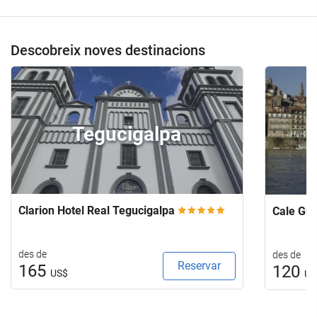
Descobreix noves destinacions
Tegucigalpa
Clarion Hotel Real Tegucigalpa
Cale Gu
des de
des de
Reservar
165
120
US$
US