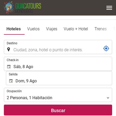
Hoteles
Vuelos
Viajes
Vuelo + Hotel
Trenes
T
.
Destino
.
Check-in
Salida
Ocupación
Ocupación
2
Personas
,
1
Habitación
Buscar