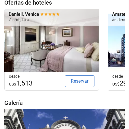
Ofertas de hoteles
Danieli, Venice
Amsterd
Venecia, Italia
Ámsterdam
desde
desde
Reservar
1,513
29
US$
US$
Galería