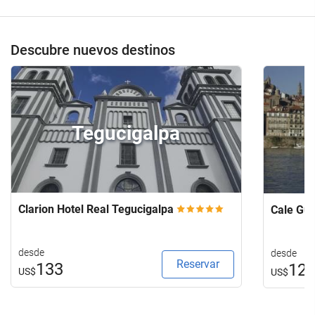
Descubre nuevos destinos
Tegucigalpa
Clarion Hotel Real Tegucigalpa
Cale Gu
desde
desde
Reservar
133
12
US$
US$