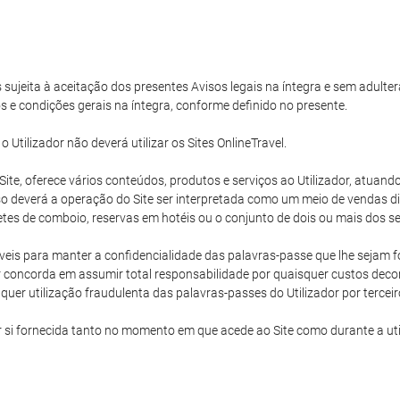
s sujeita à aceitação dos presentes Avisos legais na íntegra e sem adulter
s e condições gerais na íntegra, conforme definido no presente.
tilizador não deverá utilizar os Sites OnlineTravel.
e Site, oferece vários conteúdos, produtos e serviços ao Utilizador, atu
 deverá a operação do Site ser interpretada como um meio de vendas dire
hetes de comboio, reservas em hotéis ou o conjunto de dois ou mais dos ser
eis para manter a confidencialidade das palavras-passe que lhe sejam for
 concorda em assumir total responsabilidade por quaisquer custos decorr
uer utilização fraudulenta das palavras-passes do Utilizador por terceir
r si fornecida tanto no momento em que acede ao Site como durante a ut