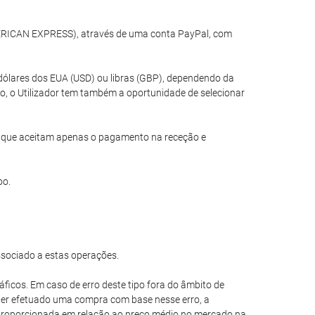
MERICAN EXPRESS), através de uma conta PayPal, com
dólares dos EUA (USD) ou libras (GBP), dependendo da
o, o Utilizador tem também a oportunidade de selecionar
is que aceitam apenas o pagamento na receção e
oo.
ssociado a estas operações.
áficos. Em caso de erro deste tipo fora do âmbito de
e ter efetuado uma compra com base nesse erro, a
esproporcionada em relação ao preço médio no mercado na