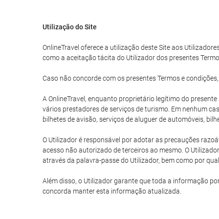
Utilização do Site
OnlineTravel oferece a utilização deste Site aos Utilizadore
como a aceitação tácita do Utilizador dos presentes Termo
Caso não concorde com os presentes Termos e condições, o U
A OnlineTravel, enquanto proprietário legítimo do present
vários prestadores de serviços de turismo. Em nenhum caso
bilhetes de avisão, serviços de aluguer de automóveis, bil
O Utilizador é responsável por adotar as precauções razoáv
acesso não autorizado de terceiros ao mesmo. O Utilizador
através da palavra-passe do Utilizador, bem como por qualq
Além disso, o Utilizador garante que toda a informação po
concorda manter esta informação atualizada.