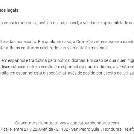
sos legais
 considerada nula, inválida ou inaplicável, a validade e aplicabilidade 
teradas por escrito. Em qualquer caso, a OnlineTravel reserva-se o direit
o afetarão os contratos celebrados previamente às mesmas.
a em espanhol e traduzida para outros idiomas. Em caso de qualquer litíg
discrepâncias entre a versão em espanhol e a noutro idioma, a versão em
versão em espanhol está disponível através de pedido por escrito do Utiliza
Guacatours Honduras - www.guacatourshonduras.com
 calle, entre 21 y 22 Avenida - 21102 - San Pedro Sula, , Honduras | Tele