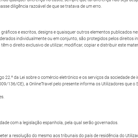
sse diligência razoável de que se tratava de um erro.
ráficos e escritos, designs e quaisquer outros elementos publicados nest
derados individualmente ou em conjunto, são protegidos pelos direitos int
m o direito exclusivo de utilizar, modificar, copiar e distribuir este mat
22.º da Lei sobre o comércio eletrónico e os serviços da sociedade de in
09/136/CE), a OnlineTravel pelo presente informa os Utilizadores que o Si
es.
dade com a legislação espanhola, pela qual serão governados.
ter a resolução do mesmo aos tribunais do país de residência do Utilizad