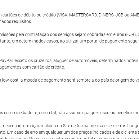
com cartões de débito ou crédito (VISA, MASTERCARD, DINERS, JCB ou A
nados requisitos.
issões pela contratação dos serviços sejam cobradas em euros (EUR), 
ante, em determinados casos, ao utilizar um portal de pagamento segur
PayPal, exceto os cruzeiros, aluguer de automóveis, determinados hoté
agamentos com cartão de crédito.
 low-cost, a moeda de pagamento será sempre a do país de origem do v
s como mediador e, como tal, não assume qualquer risco ou benefício a
ornecer a informação incluída no Site de forma precisa e sem erros tipogr
iato. Em caso de erro em qualquer um dos preços indicados e de o client
vendo qualquer diferença no custo, sempre que tal diferença não seja d