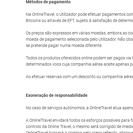
Métodos de pagamento
Na OnlineTravel, o Utilizador pode efetuar pagamentos 
Bitcoins ou através de EFT, sujeito à satisfação de determi
Os preços são expressos em várias moedas, embora as com
moeda de pagamento selecionada pelo Utilizador. Não obst
se pretende pagar numa moeda diferente.
Todos os produtos oferecidos online podem ser pagos via 
determinados voos cuja companhia aérea aceite apenas p
Ao efetuar reservas com um desconto ou companhia aérea
Exoneração de responsabilidade
No caso de serviços autónomos, a OnlineTravel atua apena
A OnlineTravel envidará todos os esforços possíveis para f
controlo da Online Travel, o mesmo será corrigido de imed
OnlineTravel honrará a compra pelo preço referido, absor