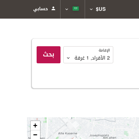
US$
حسابي
الإقامة
الإقامة
بحث
2
الأفراد
,
1
غرفة
+
−