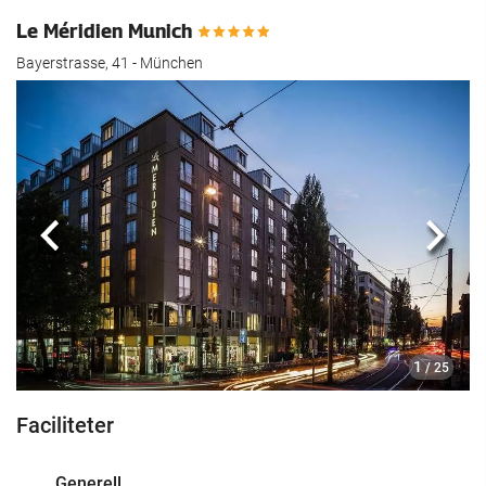
Le Méridien Munich
Bayerstrasse, 41 - München
Föregående
Nästa
1
/ 25
Faciliteter
Generell