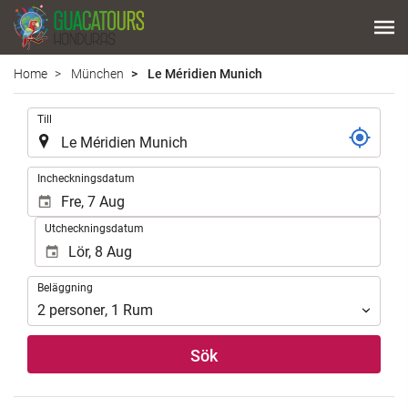
Home
München
Le Méridien Munich
.
Till
.
Incheckningsdatum
Utcheckningsdatum
Beläggning
Beläggning
2
personer
,
1
Rum
Sök