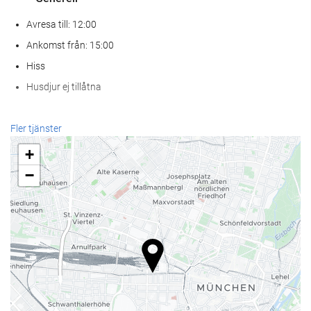
Avresa till: 12:00
Ankomst från: 15:00
Hiss
Husdjur ej tillåtna
Hälsa
Fler tjänster
Spa
+
Hamambad
−
Bastu
gym
Receptionstjänster
24-timmarsreception
Bagageförvaring