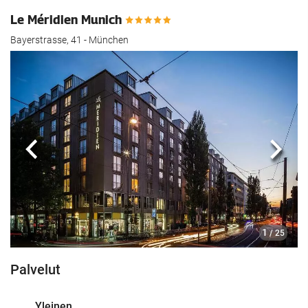
Le Méridien Munich
Bayerstrasse, 41 - München
Edellinen
Seur
1
/ 25
Palvelut
Yleinen