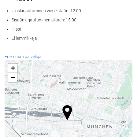
Uloskirjautuminen viimeistään: 12:00
Sisäänkirjautuminen alkaen: 15:00
Hissi
Ei lemmikkejä
Wellness
Enemmän palveluja
Kylpyläpalvelut
+
Höyrysauna / turkkilainen sauna
−
Sauna
Kuntosali
Vastaanottopalvelut
24h-vastaanotto
Matkatavarasäilytys