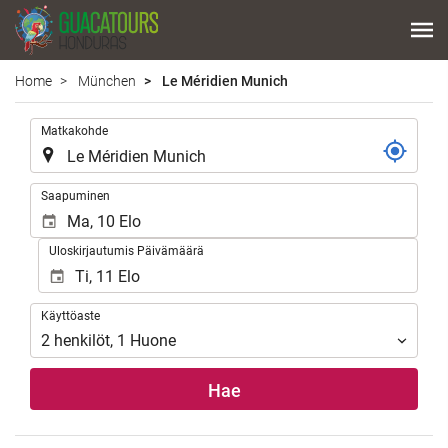
Home
München
Le Méridien Munich
.
Matkakohde
.
Saapuminen
Uloskirjautumis Päivämäärä
Käyttöaste
Käyttöaste
2
henkilöt
,
1
Huone
Hae