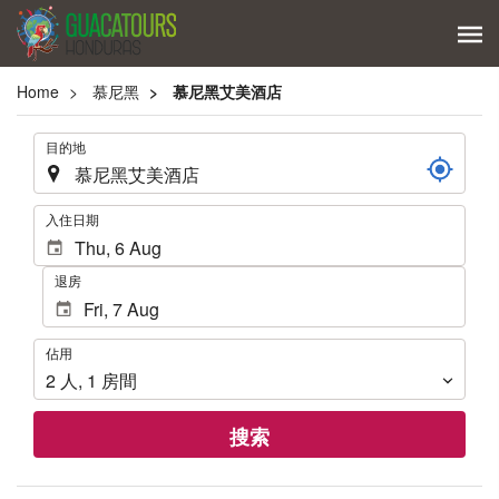
Home
慕尼黑
慕尼黑艾美酒店
.
目的地
.
入住日期
退房
佔
佔用
用
2
人
,
1
房間
搜索