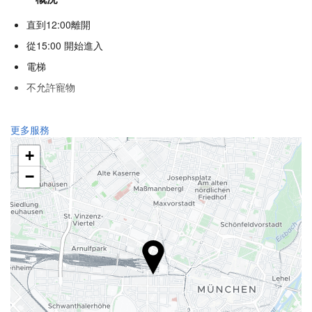
直到12:00離開
從15:00 開始進入
電梯
不允許寵物
健康
更多服務
水療中心
+
土耳其浴
−
三溫暖
健身房
接待服務
24 小時接待櫃檯
行李寄存